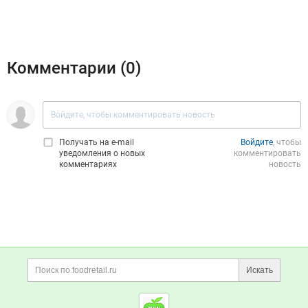
Комментарии (
0
)
Получать на e‑mail
Войдите
, чтобы
уведомления о новых
комментировать
комментариях
новость
Дополнительная информация
Поиск по сайту и ссы
Искать
Cсылки на полезные проект