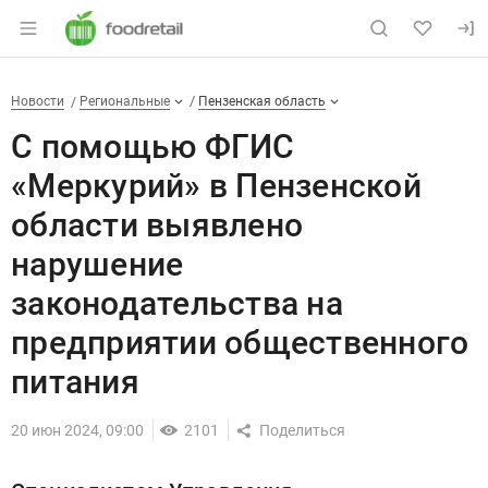
Раздел навигации по сайту foodretail.r
С помощью ФГИС «Меркурий» в
Новости
Разделы
Новости
Региональные
Пензенская область
С помощью ФГИС
«Меркурий» в Пензенской
области выявлено
нарушение
законодательства на
предприятии общественного
питания
20 июн 2024, 09:00
2101