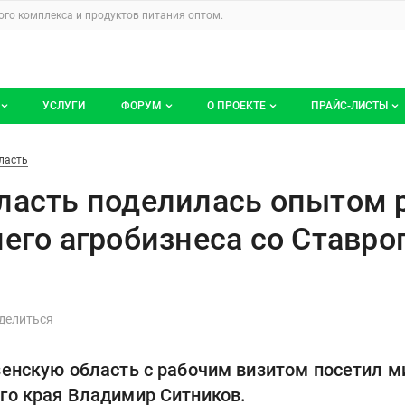
u
го комплекса и продуктов питания
оптом.
УСЛУГИ
ФОРУМ
О ПРОЕКТЕ
ПРАЙС-ЛИСТЫ
ге компаний
Все темы
Блог
Мои прайс-ли
сь опытом развития малого и 
ласть
компаний
Избранные
Услуги проекта
ласть поделилась опытом 
 размещение
С моим участием
О проекте
него агробизнеса со Ставр
Контакты
Публичная оферта
Реклама на сайте
зенскую область с рабочим визитом посетил м
го края Владимир Ситников.