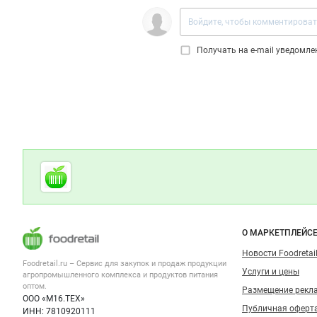
Получать на e‑mail уведомл
Дополнительная информация
Cсылки на полезные проекты
Foodretail.ru
— продукты
питания
Важные разделы и контакты
Навигация п
О МАРКЕТПЛЕЙС
Новости Foodretail
Foodretail.ru – Сервис для закупок и продаж
продукции
Услуги и цены
агропромышленного комплекса и продуктов питания
оптом.
Размещение рекл
ООО «М16.ТЕХ»
Публичная оферт
ИНН: 7810920111