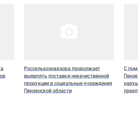
Иллюстрация новости
Иллюст
та
Россельхознадзора продолжает
С пом
ов
выявлять поставки некачественной
Пензе
продукции в социальные учреждения
наруш
Пензенской области
предп