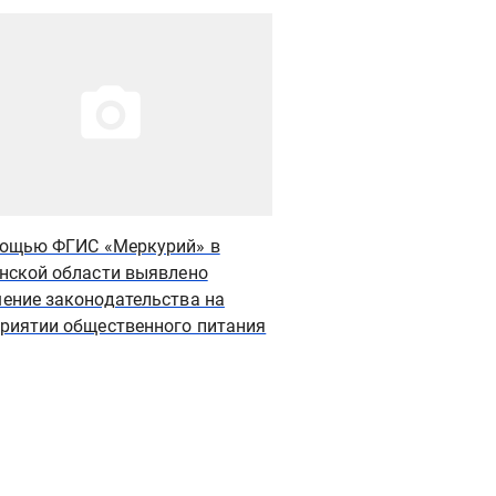
рация новости
Иллюстрация новости
ощью ФГИС «Меркурий» в
В Пензенской област
нской области выявлено
Россельхознадзора п
ение законодательства на
недействительными ш
риятии общественного питания
деклараций о соответ
мясную и молочную 