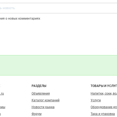
ения о новых комментариях
о сайту
Е
РАЗДЕЛЫ
ТОВАРЫ И УСЛУ
.ru
Объявления
Напитки, соки, в
Каталог компаний
Услуги
амы
Новости рынка
Оборудование д
а
Форум
Тара и упаковка