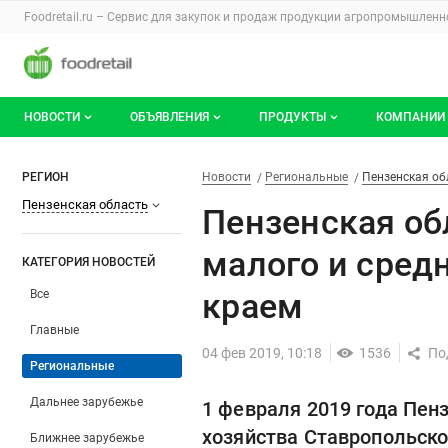
Раздел навигации по сайту foodretail.r
Foodretail.ru – Сервис для закупок и продаж
продукции агропромышленно
Авторизация и меню пользователя
Навигация по разделам сайта foodretail.ru
НОВОСТИ
ОБЪЯВЛЕНИЯ
ПРОДУКТЫ
КОМПАНИИ
Новости рынка
Все объявления
О каталоге брендов
О катало
Пензенская область поделила
Фильтры
Новости
Разделы
РЕГИОН
Новости
Региональные
Пензенская об
Пензенская область
Документы
Мои объявления
Продукты питания
Каталог 
Пензенская об
Мои продукты и напитки
Премиум
малого и сред
КАТЕГОРИЯ НОВОСТЕЙ
краем
Все
Главные
04 фев 2019, 10:18
1536
Региональные
Дальнее зарубежье
1 февраля 2019 года Пен
хозяйства Ставропольско
Ближнее зарубежье