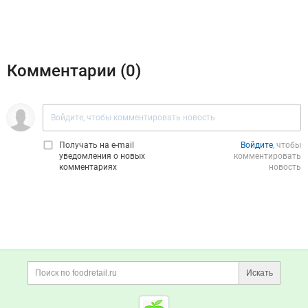
Комментарии (
0
)
Получать на e‑mail
Войдите
, чтобы
уведомления о новых
комментировать
комментариях
новость
Дополнительная информация
Поиск по сайту и ссы
Искать
Cсылки на полезные проект