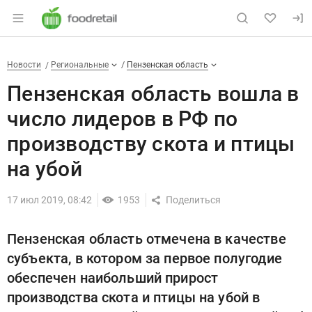
Раздел навигации по сайту foodretail.r
Пензенская область вошла в ч
Новости
Разделы
Новости
Региональные
Пензенская область
Пензенская область вошла в
число лидеров в РФ по
производству скота и птицы
на убой
17 июл 2019, 08:42
1953
Пензенская область отмечена в качестве
субъекта, в котором за первое полугодие
обеспечен наибольший прирост
производства скота и птицы на убой в