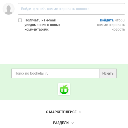
Получать на e‑mail
Войдите
, чтобы
уведомления о новых
комментировать
комментариях
новость
Дополнительная информация
Поиск по сайту и ссы
Искать
Cсылки на полезные проект
Foodretail.ru
— продукты
питания
Важные разделы и контакты
Навигация по сайту
О МАРКЕТПЛЕЙСЕ
Новости Foodretail.ru
РАЗДЕЛЫ