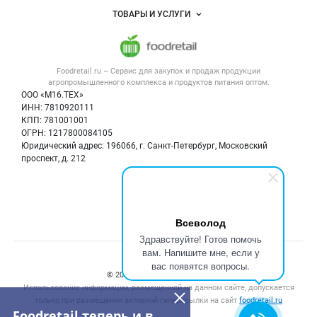
Услуги и цены
Объявления
ТОВАРЫ И УСЛУГИ
Размещение рекламы
Каталог компаний
Напитки, соки, вода
Публичная оферта
Новости рынка
Услуги
Контактная информация
Форум
Foodretail.ru – Сервис для закупок и продаж
продукции
Оборудование для пищепрома
Политика обработки персональных данных
Вакансии
агропромышленного комплекса и продуктов питания
оптом.
Тара и упаковка
Для СМИ
ООО «М16.ТЕХ»
Блог
ИНН: 7810920111
Б/у оборудование
КПП: 781001001
Вакансии
ОГРН: 1217800084105
Юридический адрес: 196066, г. Санкт-Петербург, Московский
Информация о компаниях
проспект, д. 212
Карта объявлений
Мы в соцсетях:
Всеволод
Здравствуйте! Готов помочь
вам. Напишите мне, если у
Счетчики, авторское право, логотипы
вас появятся вопросы.
© 2008‑2026 ООО “М16.Тех”.
Использование информации, размещенной на данном сайте, допускается
только при размещении активной гиперссылки на сайт
foodretail.ru
Foodretail теперь и в