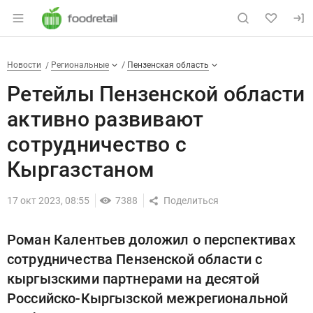
Раздел навигации по сайту foodretail.r
Ретейлы Пензенской области 
Новости
Разделы
Новости
Региональные
Пензенская область
Ретейлы Пензенской области
активно развивают
сотрудничество с
Кыргазстаном
17 окт 2023, 08:55
7388
Роман Калентьев доложил о перспективах
сотрудничества Пензенской области с
кыргызскими партнерами на десятой
Российско-Кыргызской межрегиональной